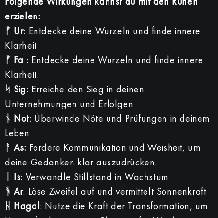
Folgende Wirkungen kannst du mit den Runen
erzielen:
ᚠ Ur
: Entdecke deine Wurzeln und finde innere
Klarheit
ᚠ Fa
: Entdecke deine Wurzeln und finde innere
Klarheit.
ᛋ Sig
: Erreiche den Sieg in deinen
Unternehmungen und Erfolgen
ᚾ Not
: Überwinde Nöte und Prüfungen in deinem
Leben
ᚨ As:
Fördere Kommunikation und Weisheit, um
deine Gedanken klar auszudrücken.
ᛁ Is
: Verwandle Stillstand in Wachstum
ᚬ Ar
: Löse Zweifel auf und vermittelt Sonnenkraft
ᚺ Hagal
: Nutze die Kraft der Transformation, um