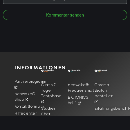
Kommentar senden
INFORMATIONEN
Partnerprogramm
Gratis 7
neowake®
Chroma
Tage
Frequenzmatte
Watch
neowake®
Testphase
bestellen
BIOTONICS
Shop
Vol. 1
Kontaktformular
Studien
Erfahrungsbericht
Hilfecenter
über
Neuromusik
neowake®