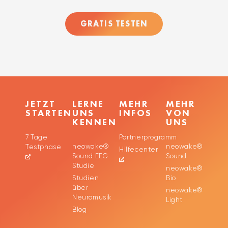
GRATIS TESTEN
JETZT
LERNE
MEHR
MEHR
STARTEN
UNS
INFOS
VON
KENNEN
UNS
7 Tage
Partnerprogramm
neowake®
neowake®
Testphase
Hilfecenter
Sound EEG
Sound
Studie
neowake®
Studien
Bio
über
neowake®
Neuromusik
Light
Blog