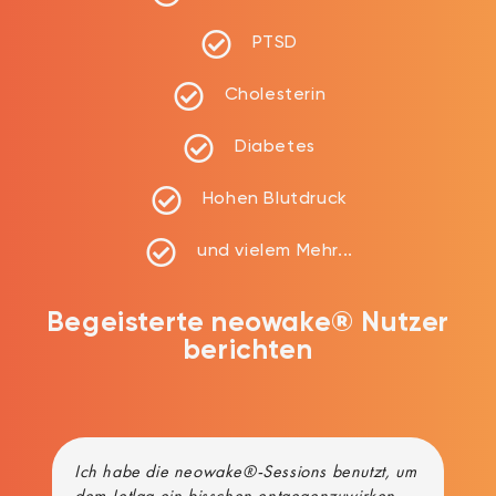
PTSD
Cholesterin
Diabetes
Hohen Blutdruck
und vielem Mehr...
Begeisterte neowake® Nutzer
berichten
r
Ich habe die neowake®-Sessions benutzt, um
Du
dem Jetlag ein bisschen entgegenzuwirken
En