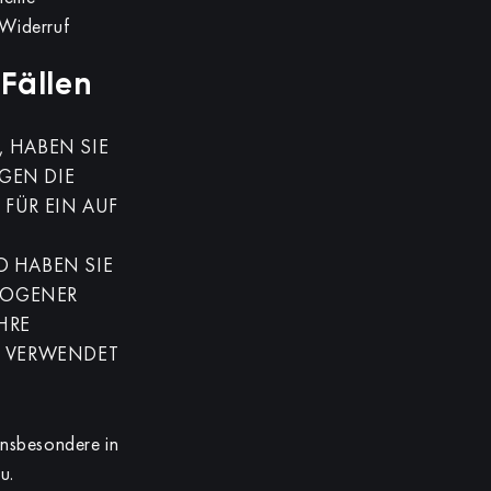
 Widerruf
Fällen
, HABEN SIE
GEN DIE
FÜR EIN AUF
O HABEN SIE
EZOGENER
HRE
G VERWENDET
insbesondere in
u.