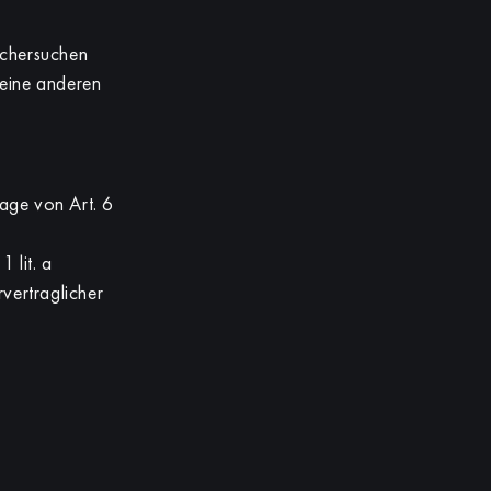
schersuchen
keine anderen
age von Art. 6
 lit. a
vertraglicher