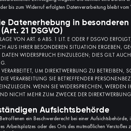
t der bis zum Widerruf erfolgten Datenverarbeitung bleibt vom
ie Datenerhebung in besonderen 
(Art. 21 DSGVO)
E VON ART. 6 ABS. 1 LIT. E ODER F DSGVO ERFOLGT
ICH AUS IHRER BESONDEREN SITUATION ERGEBEN, GE
DATEN WIDERSPRUCH EINZULEGEN; DIES GILT AUCH 
G.
ERARBEITET, UM DIREKTWERBUNG ZU BETREIBEN, S
 DIE VERARBEITUNG SIE BETREFFENDER PERSONENB
INZULEGEN. WENN SIE WIDERSPRECHEN, WERDEN I
ND NICHT MEHR ZUM ZWECKE DER DIREKTWERBUN
ständigen Aufsichtsbehörde
etroffenen ein Beschwerderecht bei einer Aufsichtsbehörde, 
res Arbeitsplatzes oder des Orts des mutmaßlichen Verstoßes z