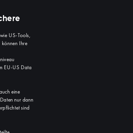
chere
owie US-Tools,
, können Ihre
zniveau
 dem EU-US Data
 auch eine
 Daten nur dann
rpflichtet sind
eilte