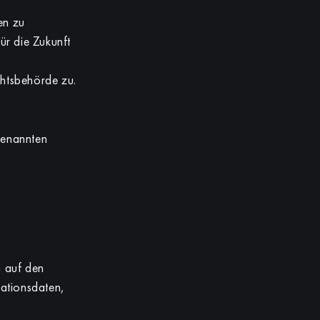
en zu
ür die Zukunft
chtsbehörde zu.
ogenannten
n auf den
kationsdaten,