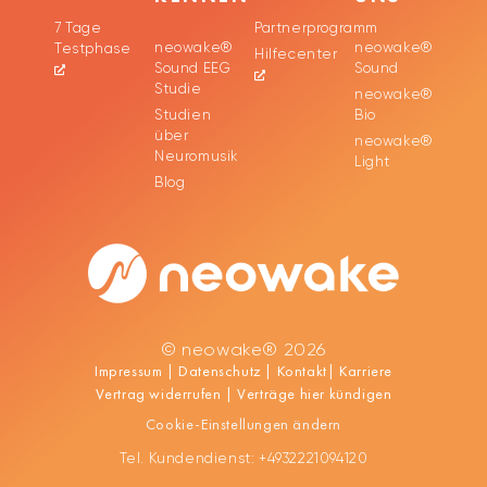
7 Tage
Partnerprogramm
neowake®
neowake®
Testphase
Hilfecenter
Sound EEG
Sound
Studie
neowake®
Studien
Bio
über
neowake®
Neuromusik
Light
Blog
© neowake® 2026
Impressum
|
Datenschutz
|
Kontakt
|
Karriere
Vertrag widerrufen
|
Verträge hier kündigen
Cookie-Einstellungen ändern
Tel. Kundendienst: +4932221094120