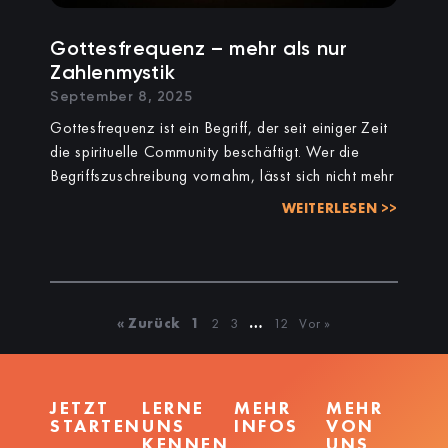
Gottesfrequenz – mehr als nur
Zahlenmystik
September 8, 2025
Gottesfrequenz ist ein Begriff, der seit einiger Zeit
die spirituelle Community beschäftigt. Wer die
Begriffszuschreibung vornahm, lässt sich nicht mehr
WEITERLESEN >>
« Zurück
1
2
3
…
12
Vor »
JETZT
LERNE
MEHR
MEHR
STARTEN
UNS
INFOS
VON
KENNEN
UNS