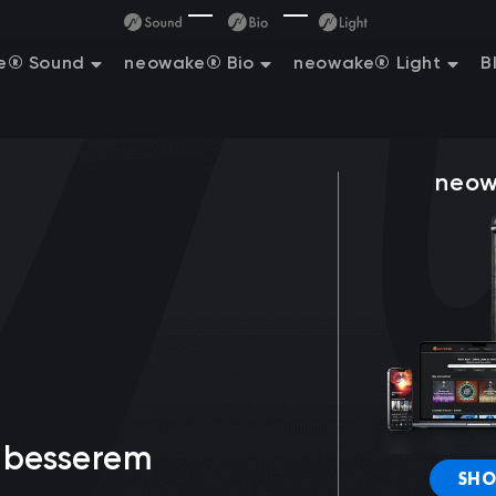
e® Sound
neowake® Bio
neowake® Light
B
neow
 besserem
SHO