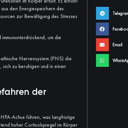
unktionen im Körper erfüllt. Es erhöht
e aus den Energiespeichern des
Telegra
sourcen zur Bewältigung des Stresses
Facebo
 immununterdrückend, um die
Email
ympathische Nervensystem (PNS) die
WhatsA
r, sich zu beruhigen und in einen
efahren der
 HPA-Achse führen, was langfristige
tend hoher Cortisolspiegel im Körper