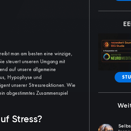
EE
reibt man am besten eine winzige,
Sie steuert unseren Umgang mit
ifend auf unsere allgemeine
mus, Hypophyse und
STU
igent unserer Stressreaktionen. Wie
fein abgestimmtes Zusammenspiel
Weit
uf Stress?
Selb