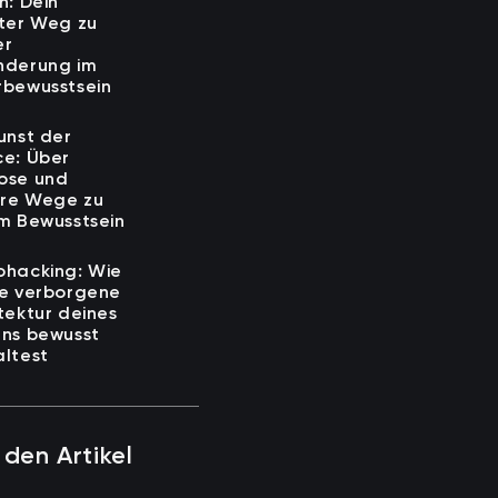
n: Dein
kter Weg zu
er
nderung im
rbewusstsein
unst der
ce: Über
ose und
re Wege zu
em Bewusstsein
ohacking: Wie
ie verborgene
tektur deines
rns bewusst
altest
 den Artikel