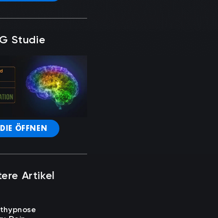
G Studie
DIE ÖFFNEN
ere Artikel
sthypnose