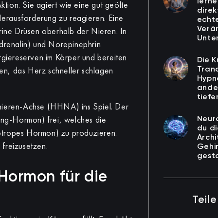
lerne
ion. Sie agiert wie eine gut geölte
dire
 Herausforderung zu reagieren. Eine
echt
rine Drüsen oberhalb der Nieren. In
Verä
Unte
Adrenalin) und Norepinephrin
rgiereserven im Körper und bereiten
Die K
fen, das Herz schneller schlagen
Tran
Hypn
ande
tief
ieren-Achse (HHNA) ins Spiel. Der
ng-Hormon) frei, welches die
Neur
du d
tropes Hormon) zu produzieren.
Archi
 freizusetzen.
Gehi
gest
 Hormon für die
Teile