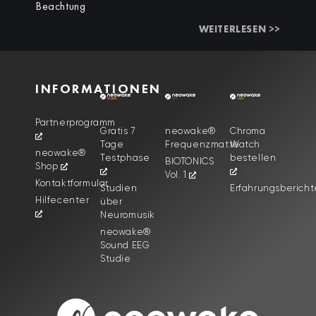
Beachtung
WEITERLESEN >>
INFORMATIONEN
Partnerprogramm
Gratis 7
neowake®
Chroma
Tage
Frequenzmatte
Watch
neowake®
Testphase
bestellen
BIOTONICS
Shop
Vol. 1
Kontaktformular
Studien
Erfahrungsbericht
Hilfecenter
über
Neuromusik
neowake®
Sound EEG
Studie