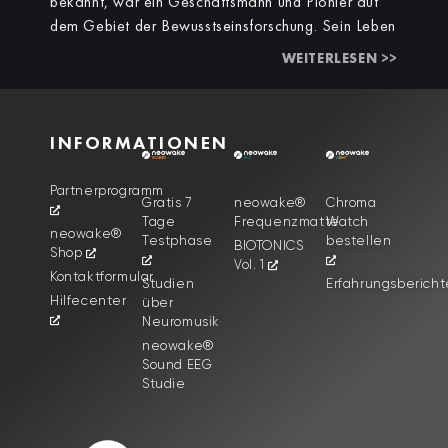
bekannt, war ein Geschäftsmann und Pionier auf
dem Gebiet der Bewusstseinsforschung. Sein Leben
WEITERLESEN >>
INFORMATIONEN
Partnerprogramm
Gratis 7
neowake®
Chroma
Tage
Frequenzmatte
Watch
neowake®
Testphase
bestellen
BIOTONICS
Shop
Vol. 1
Kontaktformular
Studien
Erfahrungsbericht
Hilfecenter
über
Neuromusik
neowake®
Sound EEG
Studie