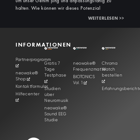
um unser Gehirn jung und anpassungsfähig zu
halten. Wie können wir dieses Potenzial
WEITERLESEN >>
INFORMATIONEN
Partnerprogramm
Gratis 7
neowake®
Chroma
Tage
Frequenzmatte
Watch
neowake®
Testphase
bestellen
BIOTONICS
Shop
Vol. 1
Kontaktformular
Studien
Erfahrungsbericht
Hilfecenter
über
Neuromusik
neowake®
Sound EEG
Studie