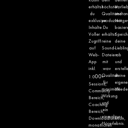
erhältst
höchsten
Vorlie
du
Qualitätssta
und
exklusive
produziert.
Hörge
Inhalte:
Du
basier
Voller
erhältst
Speich
Zugriff
reine
deine
auf
Sound-
Liebli
Web-
Dateien
ab
App
mit
und
inkl.
.wav
erstell
Qualität
deine
00
1.0
+
für
eigene
Sessions,
maximale
Wieder
Community
Wirkung
Bereich,
und
Coaching
ein
Bereich,
einmaliges
Downloadfunktion,
Hörerlebnis.
monatlichen