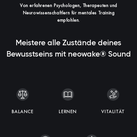
Von erfahrenen Psychologen, Therapeuten und
Neurowissenschaftlern für mentales Training
empfohlen.
Meistere alle Zustände deines
Bewusstseins mit neowake® Sound
KOHÄRENZ
BALANCE
SCHLAF
ENTSPANNUNG
IMMUNITÄT
LERNEN
INTELLIGENZ
MEDITATION
VITALITÄT