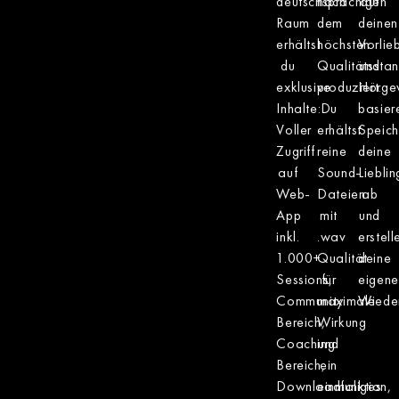
deutschsprachigen
nach
auf
Raum
dem
deinen
erhältst
höchsten
Vorlie
du
Qualitätssta
und
exklusive
produziert.
Hörge
Inhalte:
Du
basier
Voller
erhältst
Speich
Zugriff
reine
deine
auf
Sound-
Liebli
Web-
Dateien
ab
App
mit
und
inkl.
.wav
erstell
1.000+
Qualität
deine
Sessions,
für
eigene
Community
maximale
Wieder
Bereich,
Wirkung
Coaching
und
Bereich,
ein
Downloadfunktion,
einmaliges