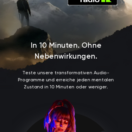
I
n
1
0
M
i
n
u
t
e
n
.
O
h
n
e
N
e
b
e
n
w
i
r
k
u
n
g
e
n
.
Teste unsere transformativen Audio-
Programme und erreiche jeden mentalen
Zustand in 10 Minuten oder weniger.