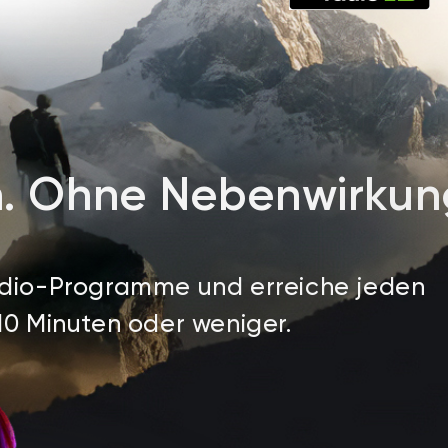
n
.
O
h
n
e
N
e
b
e
n
w
i
r
k
u
n
udio-Programme und erreiche jeden
10 Minuten oder weniger.