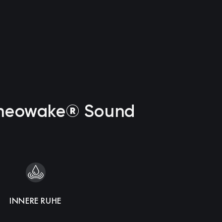
t neowake® Sound
INNERE RUHE
INTUITION
ENERGIE