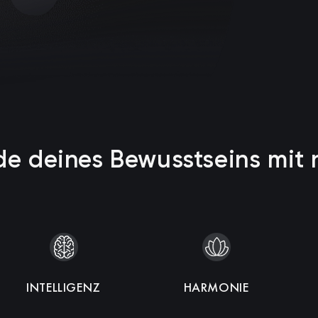
nde deines Bewusstseins mi
INTELLIGENZ
MEDITATION
VITALITÄT
MENTALE STÄRKE
HARMONIE
FOKUS