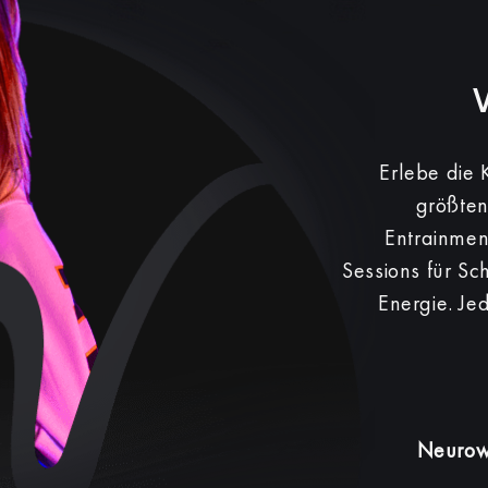
Erlebe die
größten
Entrainme
Sessions für Sc
Energie. Je
Neurowi