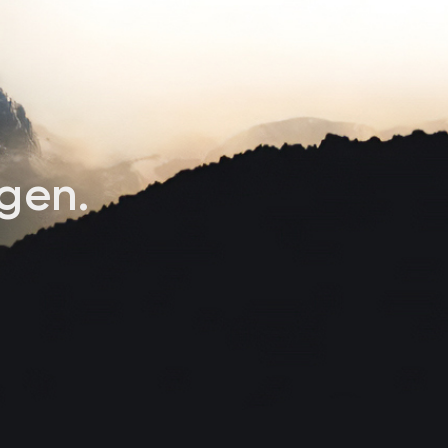
g
e
n
.