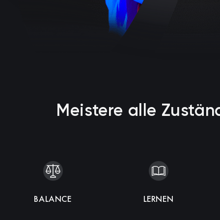
Meistere alle Zustä
KOHÄRENZ
BALANCE
SCHLAF
ENTSPANNUNG
IMMUNITÄT
LERNEN