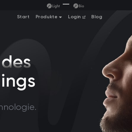
Start
Produkte
Login
Blog
 des
nings
hnologie.