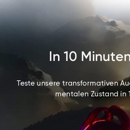
I
n
1
0
M
i
n
u
t
e
Teste unsere transformativen A
mentalen Zustand in 