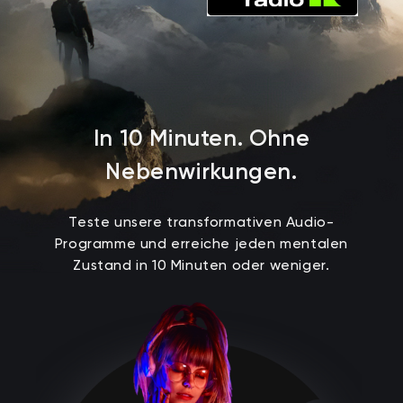
I
n
1
0
M
i
n
u
t
e
n
.
O
h
n
e
N
e
b
e
n
w
i
r
k
u
n
g
e
n
.
Teste unsere transformativen Audio-
Programme und erreiche jeden mentalen
Zustand in 10 Minuten oder weniger.