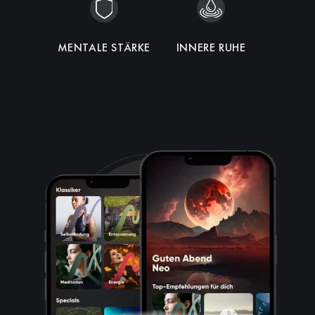
MENTALE STÄRKE
HARMONIE
INNERE RUHE
INTUITION
FOKUS
ENERGIE