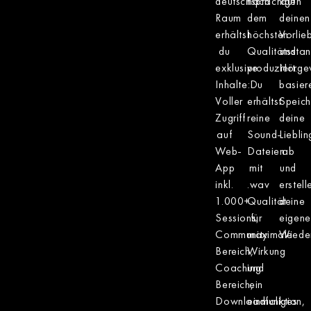
deutschsprachigen
nach
auf
Raum
dem
deinen
erhältst
höchsten
Vorlie
du
Qualitätssta
und
exklusive
produziert.
Hörge
Inhalte:
Du
basier
Voller
erhältst
Speich
Zugriff
reine
deine
auf
Sound-
Liebli
Web-
Dateien
ab
App
mit
und
inkl.
.wav
erstell
1.000+
Qualität
deine
Sessions,
für
eigene
Community
maximale
Wieder
Bereich,
Wirkung
Coaching
und
Bereich,
ein
Downloadfunktion,
einmaliges