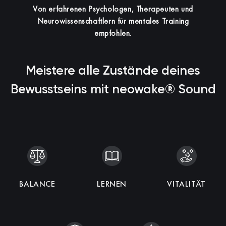
Von erfahrenen Psychologen, Therapeuten und
Neurowissenschaftlern für mentales Training
empfohlen.
Meistere alle Zustände deines
Bewusstseins mit neowake® Sound
KOHÄRENZ
BALANCE
SCHLAF
ENTSPANNUNG
IMMUNITÄT
LERNEN
INTELLIGENZ
MEDITATION
VITALITÄT