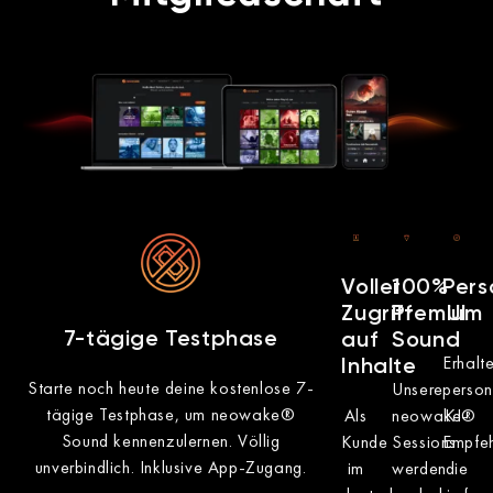
Voller
100%
Pers
Zugriff
Premium
UI
7-tägige Testphase
auf
Sound
Erhalt
Inhalte
Starte noch heute deine kostenlose 7-
Unsere
person
tägige Testphase, um neowake®
Als
neowake®
KI-
Sound kennenzulernen. Völlig
Kunde
Sessions
Empfeh
unverbindlich. Inklusive App-Zugang.
im
werden
die