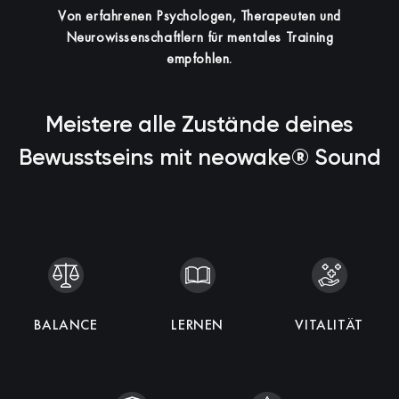
Von erfahrenen Psychologen, Therapeuten und
Neurowissenschaftlern für mentales Training
empfohlen.
Meistere alle Zustände deines
Bewusstseins mit neowake® Sound
KOHÄRENZ
BALANCE
SCHLAF
ENTSPANNUNG
IMMUNITÄT
LERNEN
INTELLIGENZ
MEDITATION
VITALITÄT