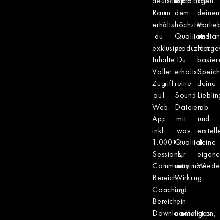
deutschsprachigen
nach
auf
Raum
dem
deinen
erhältst
höchsten
Vorlie
du
Qualitätssta
und
exklusive
produziert.
Hörge
Inhalte:
Du
basier
Voller
erhältst
Speich
Zugriff
reine
deine
auf
Sound-
Liebli
Web-
Dateien
ab
App
mit
und
inkl.
.wav
erstell
1.000+
Qualität
deine
Sessions,
für
eigene
Community
maximale
Wieder
Bereich,
Wirkung
Coaching
und
Bereich,
ein
Downloadfunktion,
einmaliges