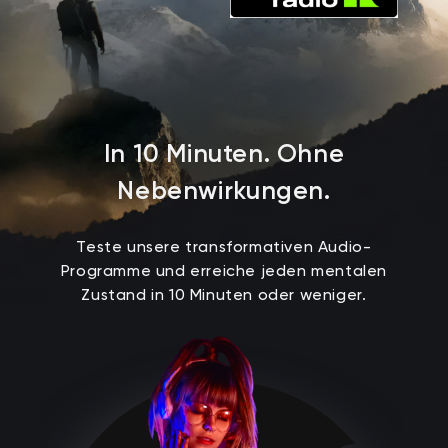
I
n
1
0
M
i
n
u
t
e
n
.
O
h
n
e
N
e
b
e
n
w
i
r
k
u
n
g
e
n
.
Teste unsere transformativen Audio-
Programme und erreiche jeden mentalen
Zustand in 10 Minuten oder weniger.