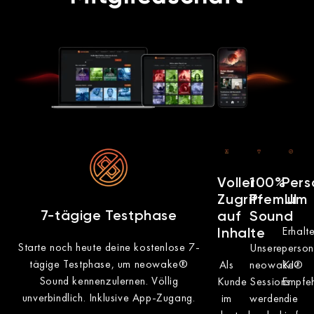
Voller
100%
Pers
Zugriff
Premium
UI
7-tägige Testphase
auf
Sound
Erhalt
Inhalte
Starte noch heute deine kostenlose 7-
Unsere
person
tägige Testphase, um neowake®
Als
neowake®
KI-
Sound kennenzulernen. Völlig
Kunde
Sessions
Empfeh
unverbindlich. Inklusive App-Zugang.
im
werden
die