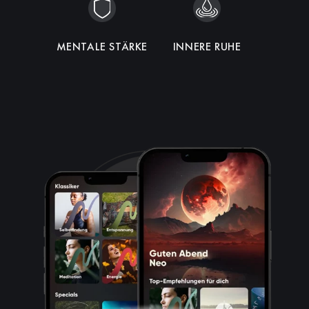
MENTALE STÄRKE
HARMONIE
INNERE RUHE
INTUITION
FOKUS
ENERGIE