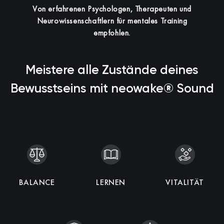
Von erfahrenen Psychologen, Therapeuten und
Neurowissenschaftlern für mentales Training
empfohlen.
Meistere alle Zustände deines
Bewusstseins mit neowake® Sound
KOHÄRENZ
BALANCE
SCHLAF
ENTSPANNUNG
IMMUNITÄT
LERNEN
INTELLIGENZ
MEDITATION
VITALITÄT