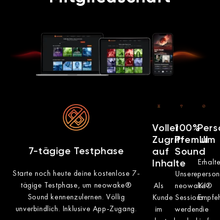
Voller
100%
Pers
Zugriff
Premium
UI
7-tägige Testphase
auf
Sound
Erhalt
Inhalte
Starte noch heute deine kostenlose 7-
Unsere
person
tägige Testphase, um neowake®
Als
neowake®
KI-
Sound kennenzulernen. Völlig
Kunde
Sessions
Empfeh
unverbindlich. Inklusive App-Zugang.
im
werden
die