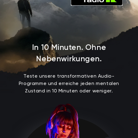
I
n
1
0
M
i
n
u
t
e
n
.
O
h
n
e
N
e
b
e
n
w
i
r
k
u
n
g
e
n
.
Teste unsere transformativen Audio-
Programme und erreiche jeden mentalen
Zustand in 10 Minuten oder weniger.