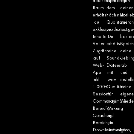
deutschsprachigen
nach
auf
Raum
dem
deinen
erhältst
höchsten
Vorlie
du
Qualitätssta
und
exklusive
produziert.
Hörge
Inhalte:
Du
basier
Voller
erhältst
Speich
Zugriff
reine
deine
auf
Sound-
Liebli
Web-
Dateien
ab
App
mit
und
inkl.
.wav
erstell
1.000+
Qualität
deine
Sessions,
für
eigene
Community
maximale
Wieder
Bereich,
Wirkung
Coaching
und
Bereich,
ein
Downloadfunktion,
einmaliges