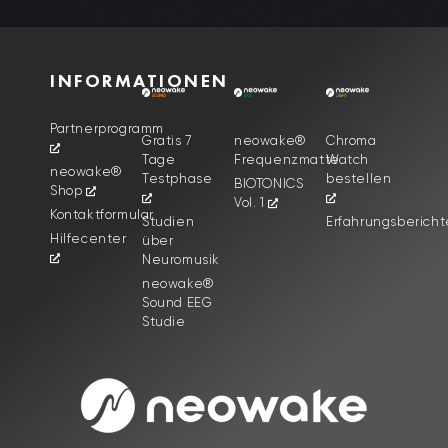
INFORMATIONEN
Partnerprogramm
Gratis 7
neowake®
Chroma
Tage
Frequenzmatte
Watch
neowake®
Testphase
bestellen
BIOTONICS
Shop
Vol. 1
Kontaktformular
Studien
Erfahrungsbericht
Hilfecenter
über
Neuromusik
neowake®
Sound EEG
Studie