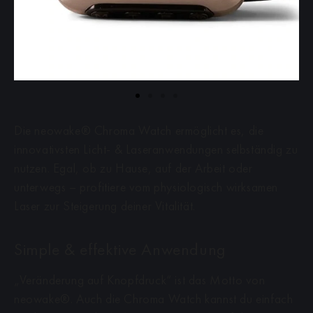
Die neowake® Chroma Watch ermöglicht es, die
innovativsten Licht- & Laseranwendungen selbständig zu
nutzen. Egal, ob zu Hause, auf der Arbeit oder
unterwegs – profitiere vom physiologisch wirksamen
Laser zur Steigerung deiner Vitalität.
Simple & effektive Anwendung
„Veränderung auf Knopfdruck“ ist das Motto von
neowake®. Auch die Chroma Watch kannst du einfach