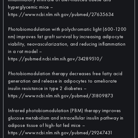
hyperglycemic mice –
https://www.ncbi.nlm.nih.gov/pubmed/27635634
Photobiomodulation with polychromatic light (600-1200
nm) improves fat graft survival by increasing adipocyte
viability, neovascularization, and reducing inflammation
in a rat model –
https://pubmed.ncbi.nlm.nih.gov/34289510/
Photobiomodulation therapy decreases free fatty acid
generation and release in adipocytes to ameliorate
insulin resistance in type 2 diabetes –
https://www.ncbi.nlm.nih.gov/pubmed/31809873
Infrared photobiomodulation (PBM) therapy improves
glucose metabolism and intracellular insulin pathway in
adipose tissue of high-fat fed mice –
https://www.ncbi.nlm.nih.gov/pubmed/29247431