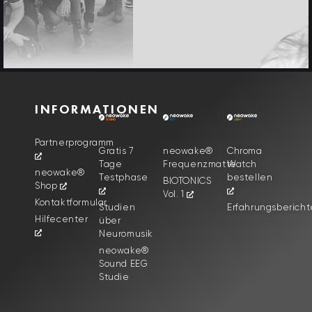
INFORMATIONEN
Partnerprogramm
Gratis 7
neowake®
Chroma
Tage
Frequenzmatte
Watch
neowake®
Testphase
bestellen
BIOTONICS
Shop
Vol. 1
Kontaktformular
Studien
Erfahrungsbericht
Hilfecenter
über
Neuromusik
neowake®
Sound EEG
Studie